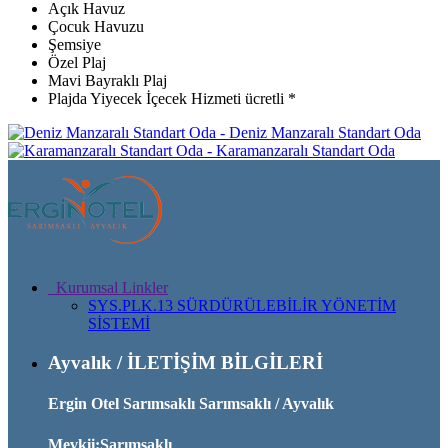
Açık Havuz
Çocuk Havuzu
Şemsiye
Özel Plaj
Mavi Bayraklı Plaj
Plajda Yiyecek İçecek Hizmeti ücretli *
Deniz Manzaralı Standart Oda
Karamanzaralı Standart Oda
Kurumsal Linkler
SYS.PLK.13 SÜRDÜRÜLEBİLİR YÖNETİM
SİSTEMİ
Ayvalık / İLETİŞİM BİLGİLERİ
Ergin Otel Sarımsaklı Sarımsaklı / Ayvalık
Mevkii:Sarımsaklı