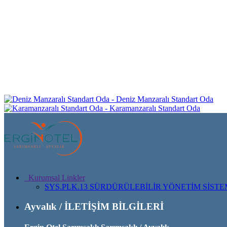
Deniz Manzaralı Standart Oda
Karamanzaralı Standart Oda
Kurumsal Linkler
SYS.PLK.13 SÜRDÜRÜLEBİLİR YÖNETİM SİSTE
Ayvalık / İLETİŞİM BİLGİLERİ