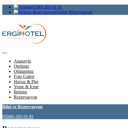
(0266) 205 01 81
Online Rezervasyon
Anasayfa
Otelimiz
Odalarımız
Foto Galeri
Havuz & Plaj
Yeme & İçme
İletişim
Rezervasyon
Bilgi ve Rezervasyon
(0266) 205 01 81