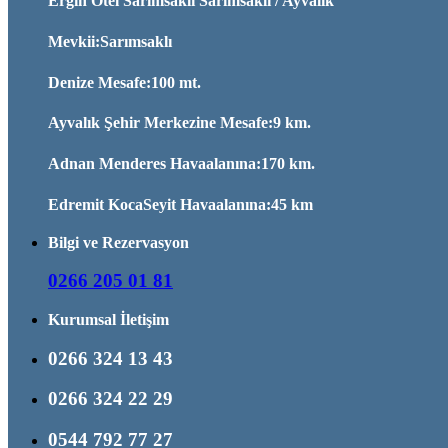
Ergin Otel Sarımsaklı Sarımsaklı / Ayvalık
Mevkii:Sarımsaklı
Denize Mesafe:100 mt.
Ayvalık Şehir Merkezine Mesafe:9 km.
Adnan Menderes Havaalanına:170 km.
Edremit KocaSeyit Havaalanına:45 km
Bilgi ve Rezervasyon
0266 205 01 81
Kurumsal İletişim
0266 324 13 43
0266 324 22 29
0544 792 77 27