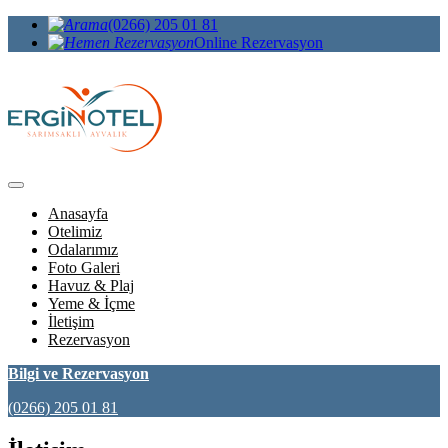
(0266) 205 01 81
Online Rezervasyon
Anasayfa
Otelimiz
Odalarımız
Foto Galeri
Havuz & Plaj
Yeme & İçme
İletişim
Rezervasyon
Bilgi ve Rezervasyon
(0266) 205 01 81