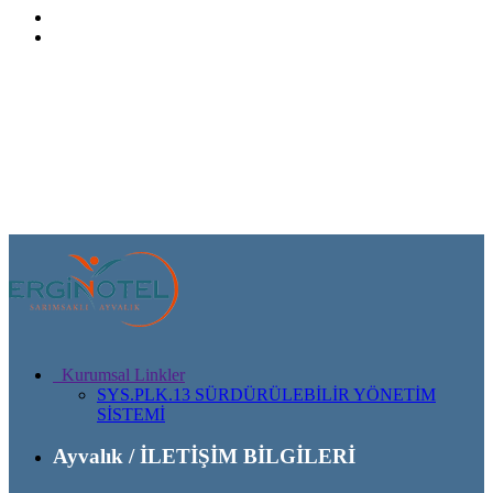
Kurumsal Linkler
SYS.PLK.13 SÜRDÜRÜLEBİLİR YÖNETİM
SİSTEMİ
Ayvalık / İLETİŞİM BİLGİLERİ