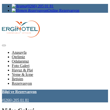
(0266) 205 01 81
Online Rezervasyon
Anasayfa
Otelimiz
Odalarımız
Foto Galeri
Havuz & Plaj
Yeme & İçme
İletişim
Rezervasyon
Bilgi ve Rezervasyon
(0266) 205 01 81