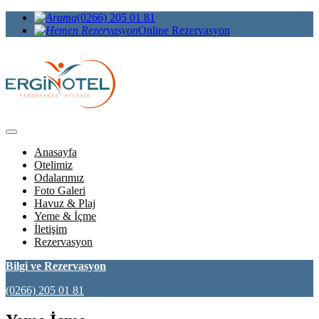
(0266) 205 01 81
Online Rezervasyon
Anasayfa
Otelimiz
Odalarımız
Foto Galeri
Havuz & Plaj
Yeme & İçme
İletişim
Rezervasyon
Bilgi ve Rezervasyon
(0266) 205 01 81