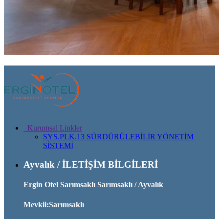
Kurumsal Linkler
SYS.PLK.13 SÜRDÜRÜLEBİLİR YÖNETİM
SİSTEMİ
Ayvalık / İLETİŞİM BİLGİLERİ
Ergin Otel Sarımsaklı Sarımsaklı / Ayvalık
Mevkii:Sarımsaklı