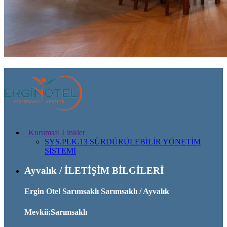
Kurumsal Linkler
SYS.PLK.13 SÜRDÜRÜLEBİLİR YÖNETİM
SİSTEMİ
Ayvalık / İLETİŞİM BİLGİLERİ
Ergin Otel Sarımsaklı Sarımsaklı / Ayvalık
Mevkii:Sarımsaklı