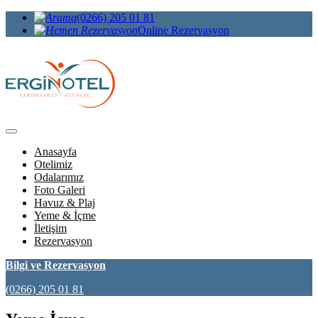
(0266) 205 01 81
Online Rezervasyon
Anasayfa
Otelimiz
Odalarımız
Foto Galeri
Havuz & Plaj
Yeme & İçme
İletişim
Rezervasyon
Bilgi ve Rezervasyon
(0266) 205 01 81